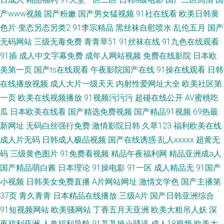
产www视频
国产粉嫩
国产男女猛视频
91社在线看
欧美日韩黄
色片
变态另态另类2
91李宗精品
黑丝袜自慰喷水
乱伦五月
国产
无码网站
三级无毒免费
青青草51
91丝袜在线
91九色在线观看
91插
成人中文字幕免费
成年人网站视频
免费在线影院
日本欧
美第一页
国产ts在线观看
午夜影院国产在线
91操在线观看
日韩
在线播放视频
成人大片一级天天
内射性爱网址大全
欧美社区第
一页
欧美在线视频播放
91视频污污污
超碰在线公开
AV蜜桃吃
瓜
日本欧美在线看
国产精选免费视频
国产精品91视频
69热最
新网址
无码白丝强行免费
激情影院日韩
久草123
福利欧美在线
成人片无码
日韩成人极品视频
国产在线诱惑
乱人xxxxx
超黄无
码
三级黄色图片
91免费看视频
精品午夜福利网
精品亚洲成a人
国产精品萌白酱
日本理论
91操电影
91一区
成人精品无
91国产
小视频
日韩美女免费直播
A片网站网址
激情文学色
国产主播第
37页
青久青青
日本精品在线播放
三级A片
国产日韩亚洲综合
91短视频网站
欧美骚网站
丁香五月天亚洲
欧美大粗吊人妖
深
夜福利亚洲
人兽福利导航
91叉叉操小骚逼
成人18视频
欧美大