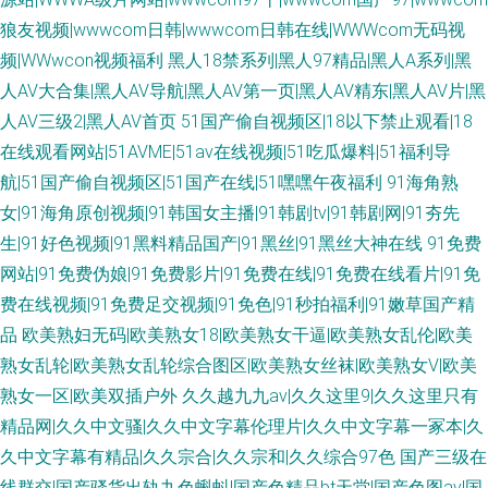
狼友视频|wwwcom日韩|wwwcom日韩在线|WWWcom无码视
频|WWwcon视频福利
黑人18禁系列|黑人97精品|黑人A系列|黑
人AV大合集|黑人AV导航|黑人AV第一页|黑人AV精东|黑人AV片|黑
人AV三级2|黑人AV首页
51国产偷自视频区|18以下禁止观看|18
在线观看网站|51AVME|51av在线视频|51吃瓜爆料|51福利导
航|51国产偷自视频区|51国产在线|51嘿嘿午夜福利
91海角熟
女|91海角原创视频|91韩国女主播|91韩剧tv|91韩剧网|91夯先
生|91好色视频|91黑料精品国产|91黑丝|91黑丝大神在线
91免费
网站|91免费伪娘|91免费影片|91免费在线|91免费在线看片|91免
费在线视频|91免费足交视频|91免色|91秒拍福利|91嫩草国产精
品
欧美熟妇无码|欧美熟女18|欧美熟女干逼|欧美熟女乱伦|欧美
熟女乱轮|欧美熟女乱轮综合图区|欧美熟女丝袜|欧美熟女V|欧美
熟女一区|欧美双插户外
久久越九九av|久久这里9|久久这里只有
精品网|久久中文骚|久久中文字幕伦理片|久久中文字幕一冢本|久
久中文字幕有精品|久久宗合|久久宗和|久久综合97色
国产三级在
线群交|国产骚货出轨九色蝌蚪|国产色精品bt天堂|国产色图av|国