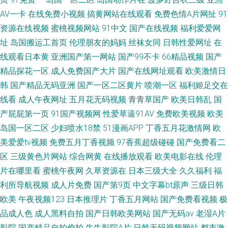
AV一卡
在线免费小视频
搞黄网站在线观看
免费色情A片网扯
91
资源在线视频
蜜桃视频网站
91中文
国产在线视频
福利爱爱网
址
岛国搬运工首页
伦理朋友的妈妈
丝袜女同
日韩性爱网址
在
线观看日本黄
亚洲国产第一网站
国产99不卡
66精品视频
国产
精品探花一区
成人免费国产大片
国产在线网址观看
欧美激情日
韩
国产精品无码亚洲
国产一区二区黄片
喷潮一区
福利姬足交在
线看
成人午夜网址
五月花无码视频
青青草国产
欧美日韩乱
国
产屁屁第一页
91国产视频网
性爱草逼91AV
免费欧美视频
欧美
岛国一区二区
少妇喷水18禁
51漫画APP
丁香五月花激情网
欧
美爱爱tv视频
免费五月丁香视频
97香蕉超级碰碰
国产免费看二
区
三级黄色片网站
综合网黄
在线播放观看
欧美电影在线
伦理
片在哪里看
蜜桃午夜网
久草资源在
日本三级大全
久久福利
福
利所导航视频
成人片免费
国产第9页
中文字幕bt原声
三级日韩
欧美
午夜视频123
日本推理片
丁香五月网站
国产免费看视频
极
品成人色
成人黑料自拍
国产日韩欧美网站
国产无码av
老湿A片
影院
国产精品自拍偷拍
牛牛影院A片
日韩无码视频网站
都市激