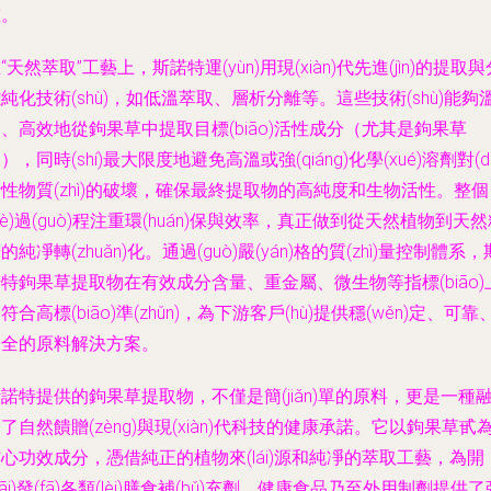
重。
“天然萃取”工藝上，斯諾特運(yùn)用現(xiàn)代先進(jìn)的提取與
純化技術(shù)，如低溫萃取、層析分離等。這些技術(shù)能夠
、高效地從鉤果草中提取目標(biāo)活性成分（尤其是鉤果草
），同時(shí)最大限度地避免高溫或強(qiáng)化學(xué)溶劑對(du
性物質(zhì)的破壞，確保最終提取物的高純度和生物活性。整個
gè)過(guò)程注重環(huán)保與效率，真正做到從天然植物到天
的純凈轉(zhuǎn)化。通過(guò)嚴(yán)格的質(zhì)量控制體系，
特鉤果草提取物在有效成分含量、重金屬、微生物等指標(biāo)
符合高標(biāo)準(zhǔn)，為下游客戶(hù)提供穩(wěn)定、可靠
安全的原料解決方案。
諾特提供的鉤果草提取物，不僅是簡(jiǎn)單的原料，更是一種
了自然饋贈(zèng)與現(xiàn)代科技的健康承諾。它以鉤果草甙
心功效成分，憑借純正的植物來(lái)源和純凈的萃取工藝，為開
kāi)發(fā)各類(lèi)膳食補(bǔ)充劑、健康食品乃至外用制劑提供了