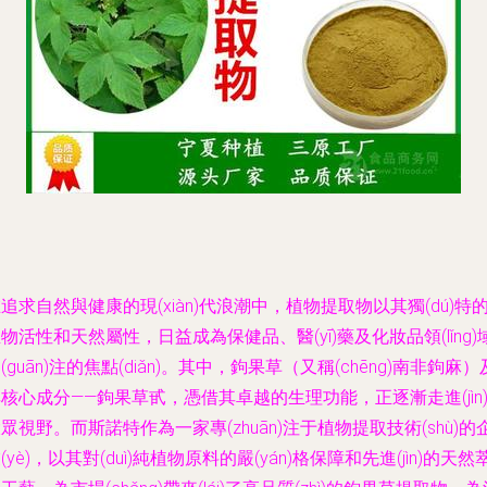
追求自然與健康的現(xiàn)代浪潮中，植物提取物以其獨(dú)特
物活性和天然屬性，日益成為保健品、醫(yī)藥及化妝品領(lǐng)
(guān)注的焦點(diǎn)。其中，鉤果草（又稱(chēng)南非鉤麻）
核心成分——鉤果草甙，憑借其卓越的生理功能，正逐漸走進(jìn
眾視野。而斯諾特作為一家專(zhuān)注于植物提取技術(shù)的
(yè)，以其對(duì)純植物原料的嚴(yán)格保障和先進(jìn)的天然