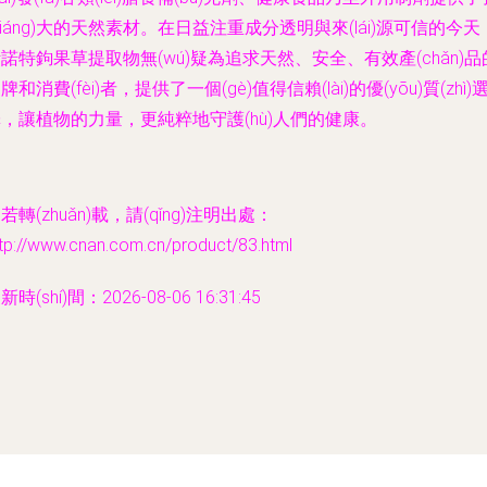
qiáng)大的天然素材。在日益注重成分透明與來(lái)源可信的今天
諾特鉤果草提取物無(wú)疑為追求天然、安全、有效產(chǎn)品
牌和消費(fèi)者，提供了一個(gè)值得信賴(lài)的優(yōu)質(zhì)
，讓植物的力量，更純粹地守護(hù)人們的健康。
若轉(zhuǎn)載，請(qǐng)注明出處：
tp://www.cnan.com.cn/product/83.html
新時(shí)間：2026-08-06 16:31:45