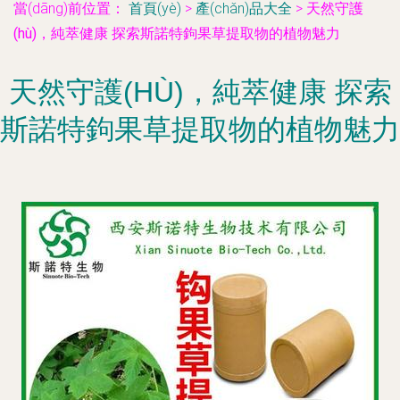
當(dāng)前位置：
首頁(yè)
>
產(chǎn)品大全
>
天然守護
(hù)，純萃健康 探索斯諾特鉤果草提取物的植物魅力
天然守護(HÙ)，純萃健康 探索
斯諾特鉤果草提取物的植物魅力