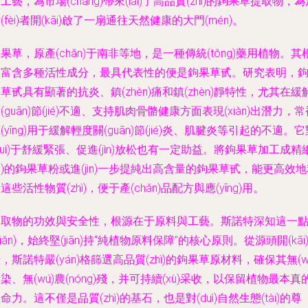
工藝，為市場(chǎng)帶來(lái)了高品質(zhì)的鉤果草提取物，
(fèi)者開(kāi)啟了一扇通往天然健康的大門(mén)。
果草，原產(chǎn)于南非等地，是一種傳統(tǒng)藥用植物。其
部富含多種活性成分，最具代表性的便是鉤果草甙。研究表明，
草甙具有顯著的抗炎、鎮(zhèn)痛和鎮(zhèn)靜特性，尤其在緩
(guān)節(jié)不適、支持肌肉骨骼健康方面表現(xiàn)出潛力，
(yīng)用于緩解輕度關(guān)節(jié)炎、肌腱炎等引起的不適。
duì)于舒緩緊張、促進(jìn)放松也有一定助益。將鉤果草加工成精
xì)的鉤果草粉或進(jìn)一步提純出高含量的鉤果草甙，能更高效
這些活性物質(zhì)，便于產(chǎn)品配方與應(yīng)用。
提取物的功效與安全性，根源在于原料與工藝。斯諾特深知這一
diǎn)，始終堅(jiān)持“純植物原料保障”的核心原則。從源頭開(kāi
，斯諾特嚴(yán)格篩選高品質(zhì)的鉤果草原材料，確保其無(w
染、無(wú)農(nóng)殘，并可持續(xù)采收，以保留植物最本真
命力。這不僅是品質(zhì)的基石，也是對(duì)自然生態(tài)的尊