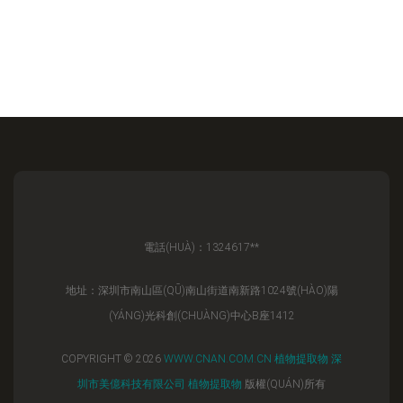
電話(HUÀ)：1324617**
地址：深圳市南山區(QŪ)南山街道南新路1024號(HÀO)陽
(YÁNG)光科創(CHUÀNG)中心B座1412
COPYRIGHT © 2026
WWW.CNAN.COM.CN
植物提取物
深
圳市美億科技有限公司
植物提取物
版權(QUÁN)所有