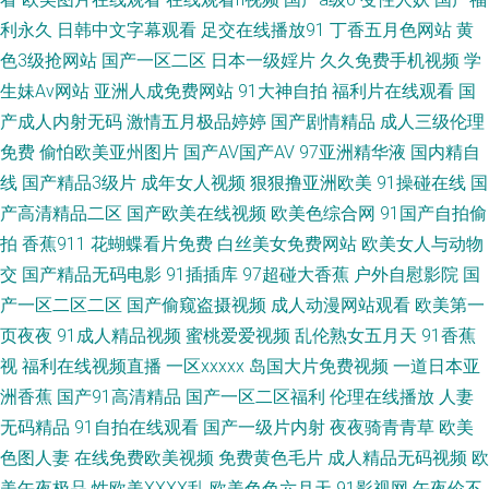
利永久
日韩中文字幕观看
足交在线播放91
丁香五月色网站
黄
人网 亚洲欧洲成人另类 av福利网址 国内成人在线AⅤ 久草香蕉y 美女搞黄免
色3级抢网站
国产一区二区
日本一级婬片
久久免费手机视频
学
生妹Av网站
亚洲人成免费网站
91大神自拍
福利片在线观看
国
费91 人人澡精品 亚洲另类激动视频 91伊人资源站 成人免费 国产精品色哟哟
产成人内射无码
激情五月极品婷婷
国产剧情精品
成人三级伦理
久久狼友社 欧美另类人与兽 深夜福利网站 午夜神马福利51 自慰aaa 91在线
免费
偷怕欧美亚州图片
国产AV国产AV
97亚洲精华液
国内精自
线
国产精品3级片
成年女人视频
狠狠撸亚洲欧美
91操碰在线
国
精品视频 福利微拍在线导航 黄色ws视频 美女91小网站 日韩αV 亚洲第一红
产高清精品二区
国产欧美在线视频
欧美色综合网
91国产自拍偷
拍
香蕉911
花蝴蝶看片免费
白丝美女免费网站
欧美女人与动物
杏视频 3级片另类 AⅤ网站 国产福利导航在线 海角社区91精品 伊人成人电影
交
国产精品无码电影
91插插库
97超碰大香蕉
户外自慰影院
国
产一区二区二区
国产偷窥盗摄视频
成人动漫网站观看
欧美第一
91色女啪啪 97人人操超碰 超碰51 东京热男人天堂 韩国av高清无码 九一蜜
页夜夜
91成人精品视频
蜜桃爱爱视频
乱伦熟女五月天
91香蕉
视
福利在线视频直播
一区xxxxx
岛国大片免费视频
一道日本亚
桃视频 欧美性福利一区 日韩无码网址 午夜激情社区 在线视频视频一区 91蜜
洲香蕉
国产91高清精品
国产一区二区福利
伦理在线播放
人妻
臀中文字幕 俺去也激情四射 成人视屏在线 国产51精品 国产视频官网91 精品
无码精品
91自拍在线观看
国产一级片内射
夜夜骑青青草
欧美
色图人妻
在线免费欧美视频
免费黄色毛片
成人精品无码视频
欧
兔费产品精品 老司机综合在线 人妻玖玖 日韩乱伦 亚州素人区 69av在线探花
美午夜极品
性欧美ⅩⅩⅩⅩ乱
欧美色色六月天
91影视网
午夜伦不