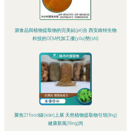
源食品與植物提取物的完美結(jié)合 西安維特生物
科技的OEM代加工優(yōu)勢(shì)
聚焦21food線(xiàn)上展 天然植物提取物引領(lǐng)
健康新風(fēng)尚