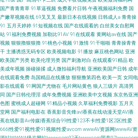
国产青青青草
91草逼视频
免费看片日韩
午夜视频福利免费
国
产嫩草视频在线
69叉叉叉
最新日本在线视频
日韩成人a
青青操
91
五月天婷婷
91短视频在线
国产在线观看的
白丝美女自慰网
站
91福利免费视频
加勒比91AV
91在线观看
黄网站av在线
国产
视频
狠狠擼狠狠擼
91桃色小视频
91激情
91干啪啪
青青操青青
干
主播诱惑无码专区
欧美视频电影
91播放
麻豆桃色网站
亚洲
欧美国产另类
欧美伦理另类
国产刺激对白
在线观看91精品
欧
美成年视频
操碰操揉
成人微拍福利导航
亚洲欧美国产日韩
成年
在线观看免费
岛国精品在线播放
狠狠撸第四色
欧美一页
女同电
影在线观看
91网国产尤物在
毛片网站黄色
狼人三级片
高清男
同
国产日韩伦理淫
成年免费视频
亚洲欧美中文视频
东京热亚洲
色图
蜜桃成人超碰网
91精品小视频
久草福利免费视影
五月天
堂网
国产福利电影在
香蕉影音先锋av|香蕉在线动漫天堂AV|香
蕉在线影音Av传媒|香蕉综合99|性爱123不卡|性爱1区2区|性爱
666|性爱91视|性爱91视频|性爱avcom
wwwAV资源网|wwwAV资
源站|WWWA级片网站|wwwcom97干|wwwcom国产97|wwwcom