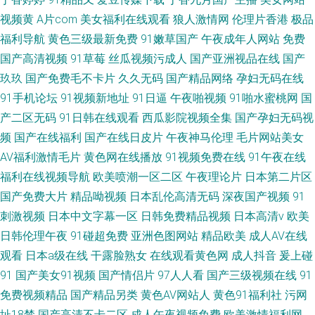
视频黄
A片com
美女福利在线观看
狼人激情网
伦理片香港
极品
福利导航
黄色三级最新免费
91嫩草国产
午夜成年人网站
免费
国产高清视频
91草莓
丝瓜视频污成人
国产亚洲视品在线
国产
玖玖
国产免费毛不卡片
久久无码
国产精品网络
孕妇无码在线
91手机论坛
91视频新地址
91日逼
午夜啪视频
91啪水蜜桃网
国
产二区无码
91日韩在线观看
西瓜影院视频全集
国产孕妇无码视
频
国产在线福利
国产在线日皮片
午夜神马伦理
毛片网站美女
AV福利激情毛片
黄色网在线播放
91视频免费在线
91午夜在线
福利在线视频导航
欧美喷潮一区二区
午夜理论片
日本第二片区
国产免费大片
精品呦视频
日本乱伦高清无码
深夜国产视频
91
刺激视频
日本中文字幕一区
日韩免费精品视频
日本高清v
欧美
日韩伦理午夜
91碰超免费
亚洲色图网站
精品欧美
成人AV在线
观看
日本a级在线
干露脸熟女
在线观看黄色网
成人抖音
爰上碰
91
国产美女91视频
国产情侣片
97人人看
国产三级视频在线
91
免费视频精品
国产精品另类
黄色AV网站人
黄色91福利社
污网
址18禁
国产高清不卡二区
成人午夜视频免费
欧美激情福利网