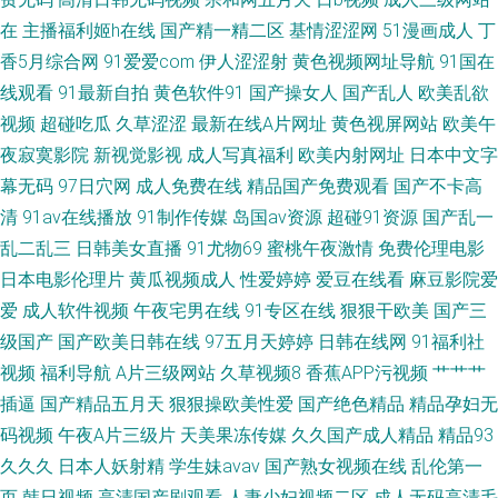
在
主播福利姬h在线
国产精一精二区
基情涩涩网
51漫画成人
丁
香5月综合网
91爱爱com
伊人涩涩射
黄色视频网址导航
91国在
线观看
91最新自拍
黄色软件91
国产操女人
国产乱人
欧美乱欲
视频
超碰吃瓜
久草涩涩
最新在线A片网址
黄色视屏网站
欧美午
夜寂寞影院
新视觉影视
成人写真福利
欧美内射网址
日本中文字
幕无码
97日穴网
成人免费在线
精品国产免费观看
国产不卡高
清
91av在线播放
91制作传媒
岛国av资源
超碰91资源
国产乱一
乱二乱三
日韩美女直播
91尤物69
蜜桃午夜激情
免费伦理电影
日本电影伦理片
黄瓜视频成人
性爱婷婷
爱豆在线看
麻豆影院爱
爱
成人软件视频
午夜宅男在线
91专区在线
狠狠干欧美
国产三
级国产
国产欧美日韩在线
97五月天婷婷
日韩在线网
91福利社
视频
福利导航
A片三级网站
久草视频8
香蕉APP污视频
艹艹艹
插逼
国产精品五月天
狠狠操欧美性爱
国产绝色精品
精品孕妇无
码视频
午夜A片三级片
天美果冻传媒
久久国产成人精品
精品93
久久久
日本人妖射精
学生妹avav
国产熟女视频在线
乱伦第一
页
韩日视频
高清国产剧观看
人妻少妇视频二区
成人无码高清毛