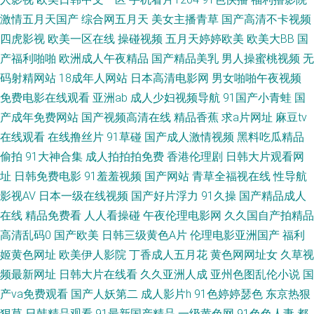
激情五月天国产
综合网五月天
美女主播青草
国产高清不卡视频
天 综合色色97 av资源观看 国产96在线 欧美怡春院 欧美怡红院 亚洲三级理
四虎影视
欧美一区在线
操碰视频
五月天婷婷欧美
欧美大BB
国
产福利啪啪
欧洲成人午夜精品
国产精品美乳
男人操蜜桃视频
无
论 91桃色国产探花 国产人妖丝袜 久草免费福利在 欧美性爱精品一区 天堂日
码射精网站
18成年人网站
日本高清电影网
男女啪啪午夜视频
免费电影在线观看
亚洲ab
成人少妇视频导航
91国产小青蛙
国
本色 超碰96在线免费 成人a∨ 久久欧美视频 超碰99爱 九一在线看 日本做爱
产成年免费网站
国产视频高清在线
精品香蕉
求a片网址
麻豆tv
在线观看
在线撸丝片
91草碰
国产成人激情视频
黑料吃瓜精品
暖暖 尤物91 av性影 国产三级片在线看 欧美毛片A级 微拍福利在线导航 91国
偷拍
91大神合集
成人拍拍拍免费
香港伦理剧
日韩大片观看网
产福利视频 东京传媒一级片 免费网站簧片 无码泰国五十五 欧美在线A√ 91
址
日韩免费电影
91羞羞视频
国产网站
青草全福视在线
性导航
影视AV
日本一级在线视频
国产好片浮力
91久操
国产精品成人
福利院 成人毛片网站 欧亚韩日 网站美女色色欧美 超碰东京人人 极品白丝在
在线
精品免费看
人人看操碰
午夜伦理电影网
久久国自产拍精品
高清乱码0
国产欧美
日韩三级黄色A片
伦理电影亚洲国产
福利
线观看 欧美色图片 深夜视频网站 亚洲热热 www日本www 狠狠撸狠狠操 欧
姬黄色网址
欧美伊人影院
丁香成人五月花
黄色网网址女
久草视
频最新网址
日韩大片在线看
久久亚洲人成
亚州色图乱伦小说
国
美日韩瑟瑟 午夜九二福利 97人人干人人操 国产视频11页 男人影院女人影院
产va免费观看
国产人妖第二
成人影片h
91色婷婷瑟色
东京热狠
伊人久久国产视频 操丝袜美腿人妻 九一巨炮 日韩性爱AⅤ 91叉啊插 成人91
狠草
日韩精品观看
91最新国产精品
一级黄色网
91色色人妻
都