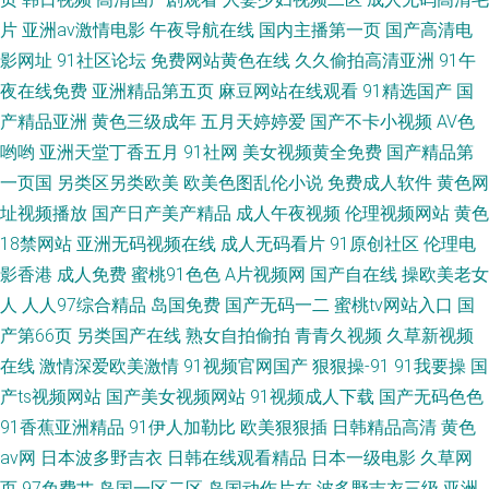
片
亚洲av激情电影
午夜导航在线
国内主播第一页
国产高清电
影网址
91社区论坛
免费网站黄色在线
久久偷拍高清亚洲
91午
夜在线免费
亚洲精品第五页
麻豆网站在线观看
91精选国产
国
产精品亚洲
黄色三级成年
五月天婷婷爱
国产不卡小视频
AV色
哟哟
亚洲天堂丁香五月
91社网
美女视频黄全免费
国产精品第
一页国
另类区另类欧美
欧美色图乱伦小说
免费成人软件
黄色网
址视频播放
国产日产美产精品
成人午夜视频
伦理视频网站
黄色
18禁网站
亚洲无码视频在线
成人无码看片
91原创社区
伦理电
影香港
成人免费
蜜桃91色色
A片视频网
国产自在线
操欧美老女
人
人人97综合精品
岛国免费
国产无码一二
蜜桃tv网站入口
国
产第66页
另类国产在线
熟女自拍偷拍
青青久视频
久草新视频
在线
激情深爱欧美激情
91视频官网国产
狠狠操-91
91我要操
国
产ts视频网站
国产美女视频网站
91视频成人下载
国产无码色色
91香蕉亚洲精品
91伊人加勒比
欧美狠狠插
日韩精品高清
黄色
av网
日本波多野吉衣
日韩在线观看精品
日本一级电影
久草网
页
97免费艹
岛国一区二区
岛国动作片在
波多野吉衣三级
亚洲