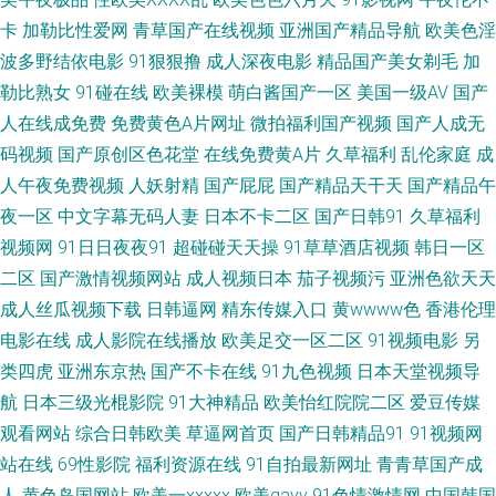
卡
加勒比性爱网
青草国产在线视频
亚洲国产精品导航
欧美色淫
91视频网站 av抖阴91 波多野结衣四级片 国产天堂网 麻豆传媒吴梦梦 欧美性
波多野结依电影
91狠狠撸
成人深夜电影
精品国产美女剃毛
加
勒比熟女
91碰在线
欧美裸模
萌白酱国产一区
美国一级AV
国产
爱做五月天 熟女少妇一二区 亚洲成人电影免费 91视频91啪啪 爱豆TV传媒免
人在线成免费
免费黄色A片网址
微拍福利国产视频
国产人成无
码视频
国产原创区色花堂
在线免费黄A片
久草福利
乱伦家庭
成
费 浮力草草视频 黄色三级片视频 久久超碰香蕉 欧美日黄 日韩另类a片 天天
人午夜免费视频
人妖射精
国产屁屁
国产精品天干天
国产精品午
操视频网站 一区一区精华液 91大片成人痘音 av搬运工 东京热亚洲色图 后入
夜一区
中文字幕无码人妻
日本不卡二区
国产日韩91
久草福利
视频网
91日日夜夜91
超碰碰天天操
91草草酒店视频
韩日一区
色站 狼友激情网站 欧洲亚洲自拍 探花av电影导航 亚洲趁人 91超碰色情 91
二区
国产激情视频网站
成人视频日本
茄子视频污
亚洲色欲天天
成人丝瓜视频下载
日韩逼网
精东传媒入口
黄wwww色
香港伦理
污导航 AV手机天堂网 成人午夜剧场福利 国产视频传媒色 久久这里有精品 欧
电影在线
成人影院在线播放
欧美足交一区二区
91视频电影
另
类四虎
亚洲东京热
国产不卡在线
91九色视频
日本天堂视频导
美精品另类 日韩欧美福利导航 亚洲久色 91成人视频 97福利导航 爱豆传媒
航
日本三级光棍影院
91大神精品
欧美怡红院院二区
爱豆传媒
TVxX 国产97色 激情人妻综合 另类AV激情 欧美一二三 日韩高清电影 亚洲成
观看网站
综合日韩欧美
草逼网首页
国产日韩精品91
91视频网
站在线
69性影院
福利资源在线
91自拍最新网址
青青草国产成
人午夜天堂 91视频在线 白丝足交在线 福利视频导航网站 狼友最新福利网站
人
黄色岛国网站
欧美一xxxxx
欧美gayv
91色情激情网
中国韩国