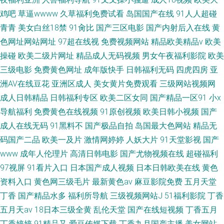
鸡吧
草逼wwww
久草福利免费试看
岛国国产在线
91人人超碰
青青
美女白丝18禁
91肏比
国产三区电影
国产内射后入在线
黄
色网址网站网址
97超在线视
免费视频网站
精品欧美精品v
欧美
操碰
欧美二级片网址
精品成人无码视频
男女午夜福利影院
欧美
三级电影
免费黄色网址
成年版快手
日韩福利无码
四虎四房
亚
洲AV在线豆花
亚洲区成人
美女黄片免费观看
三级网站视频网
成人日韩精品
日韩福利专区
欧美二区女同
国产精品一区91
小x
导航福利
免费黄色在线视频
91原创视频
欧美日韩小视频
国产
成人在线无码
91黑料不
国产极品自拍
岛国最大色网站
精品无
码国产二品
欧美一及片
激情网婷婷
人妖大片
91天堂影视
国产
www
成年人伦理片
高清日韩电影
国产尤物视频在线
超碰福利
97视屏
91看片入口
日本国产成人视频
日本日韩欧美在线
黄色
资料入口
黄色网三级毛片
最新黄色av
麻豆影院免费
五月天堂
丁香
国产精品水多
福利所导航
三级视频网站J
51福利影院
丁香
五月天av
18日本三级全黄
乱伦天堂
国产在线短视频
丁香五月
丁香婷婷
91精品又
爱豆传媒下载
丁香九月国产主播
美女网站