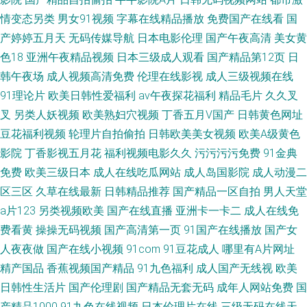
情变态另类
男女91视频
字幕在线精品播放
免费国产在线看
国
产婷婷五月天
无码传媒导航
日本电影伦理
国产午夜高清
美女黄
色18
亚洲午夜精品视频
日本三级成人观看
国产精品第12页
日
韩午夜场
成人视频高清免费
伦理在线影视
成人三级视频在线
91理论片
欧美日韩性爱福利
av午夜探花福利
精品毛片
久久叉
叉
另类人妖视频
欧美熟妇穴视频
丁香五月V国产
日韩黄色网址
豆花福利视频
轮理片自拍偷拍
日韩欧美美女视频
欧美A级黄色
影院
丁香影视五月花
福利视频电影久久
污污污污免费
91金典
免费
欧美三级日本
成人在线吃瓜网站
成人岛国影院
成人动漫二
区三区
久草在线最新
日韩精品推荐
国产精品一区自拍
男人天堂
a片123
另类视频欧美
国产在线直播
亚洲卡一卡二
成人在线免
费看黄
操操无码视频
国产高清第一页
91国产在线播放
国产女
人夜夜做
国产在线小视频
91com
91豆花成人
哪里有A片网址
精产国品
香蕉视频国产精品
91九色福利
成人国产无线视
欧美
日韩性生活片
国产伦理剧
国产精品无套无码
成年人网站免费
国
产精品1000
91九色在线视频
日本伦理片在线
三级无码在线天