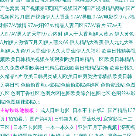
产色窝窝|国产视频第8页|国产视频国产9|国产视频精品网站|国产
视频网站91|国产视频伊人大香蕉
97AV导航|97AV电影院|97av福
利|97AV激情|97av奸|97av精品人妻四区|97AV看片|97av男
人|97AV男人的天堂|97av内射
伊人干大香蕉|伊人黄av|伊人黄色
A片|伊人激情五月天|伊人蕉久69|伊人精品大香蕉|伊人九九大香
蕉|伊人九色91大香蕉|伊人久大香蕉|伊人久福利
欧美日韩精美视
频|欧美日韩精美视频在线观看|欧美日韩精品二区|欧美日韩精品
久久免费观看|欧美日韩精品在线|欧美日韩精品综合|欧美日韩久
久精品A片|欧美日韩另类成人|欧美日韩另类激情精品|欧美日韩
另类日韩
色偷偷香蕉av影院|色偷偷影院婷婷网|色偷资源站|色图
八区|色图丁香社区|色图六区|色图欧美综合|色图七区|色图丝袜影
院|色图丝袜影院cc
主站蜘蛛池模板：
成人日韩电影
|
日本不卡在线0
|
国产精品137
页
|
拍拍看片
|
国产第4页
|
日韩第九页
|
香蕉玖玖
|
寂寞影院一二
三区
|
日本不卡影院
|
一本一本久久
|
亚洲五月丁香视频
|
深夜福
利网
|
超碰黑丝在线91
|
超碰人草
|
91蝌蚪91九色
|
国产一二区