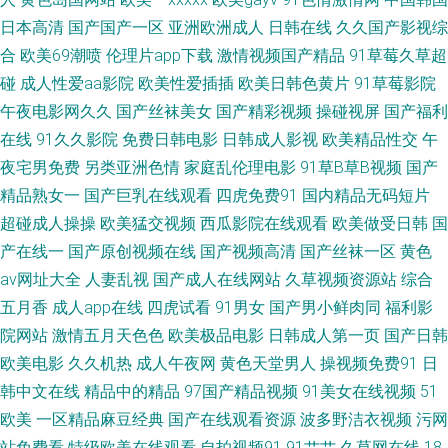
日本高清
国产国产一区
亚洲欧洲成人
日韩在线
久久国产影视综
欧日美视频在 日韩一一 香蕉视频在线下载 91h人妻网站 www含蓄草 福利社
合
欧美69潮喷
伦理片app下载
激情视频国产精品
91草莓久草超
碰
成人性爱aa影院
欧美性爱插插
欧美日韩色黄片
91草莓影院
一区 激情日韩无码 伦理片大香蕉 人妖狼人另类 五月天肏屄网 在线天堂资源
午夜电影网久久
国产丝袜美女
国产精彩视频
操碰视屏
国产福利
在线
91久久影院
免费日韩电影
日韩成人影视
欧美精品性交
午
亚洲 91视频免费观看 a欧美性爱 福利视频成人A片 黄色小网站入口站 蜜桃
夜宅男免费
另类亚洲色情
家庭乱伦理电影
91草B草B视频
国产
91日韩 人人超碰人人操 午夜成人天堂 91草碰 97色论精品 超碰碰国产 国产
精品熟女一
国产巨乳在线观看
四虎免费91
国内精品无码短片
超碰成人操操
欧美猛交视频
西瓜影院在线观看
欧美做受日韩
国
精品入口果冻 久久国产乱子 青草成人网站 天天肏屄一网 一本到高清无码 91
产在线一
国产原创视频在线
国产视频高清
国产丝袜一区
黄色
av网址大全
人妻乱视
国产成人在线网站
久草视频资源站
综合
社地址 超碰va 国产一线在线观看 老司机午夜精品 人妻av资源导航 午夜寂寞
五月香
成人app在线
四虎试看
91男女
国产男小鲜肉同
福利影
院网站
激情五月天色色
欧美极品电影
日韩成人第一页
国产日韩
视频 91粉色情人 www国产www 丁香五月手机综合 韩日无码片 欧美无砖砖
欧美电影
久久机热
成人午夜网
黄色天堂男人
操视频免费91
日
韩中文在线
精品中的精品
97国产精品视频
91美女在线视频
51
区免费 色图另类欧美 在线视频第六页 97色黄页大全网 成人a级网 韩国成人A
欧美
一区精品麻豆经典
国产在线观看资源
波多野洁衣视频
污网
级av 美女黄ww 日本a级啪在线看 午夜专区 91做爱高清 抖阴福利 九一麻豆
站免费看
特级欧美在线观看
自拍视频91
91艹艹
久草网在线
18