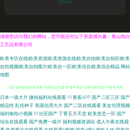
SITEMAP
感谢您访问我们的网站，您可能还对以下资源感兴趣：黄山抵白
工艺品有限公司
欧美专区在线|欧美资源|欧美资源在线|欧美自拍|欧美自拍区|欧美
自拍视频|欧美自拍图片|欧美自一区|欧美综合|欧美综合精品
网站
地图
日本一级大片
微拍福利在线观看
91香蕉APP
国产二区三区
国产
日本欧美另类 成人欧美 无码人妻熟妇av 在线观看a网站 99摸99操 成人黄色
精品性
乱伦种子
美国伦理大片
国产二区在线观看
美女伦理视频
三级 福利微拍在线导航 另类综合性爱 青青草综合 日韩色图资源 午夜色先锋
福利偷拍小视频
91社区国产
丁香五月天堂
欧美变态一区
国产
综合在线观看
国产免费一级片
福利视频资源站
成人午夜在线观
91丝袜网站 成人五区 国产高清在线 伦理片视频污污 日韩干逼网 午夜剧场成
看
欧美图片在线观看
在线观看h视频
国产a级0
变性人妖
国产福