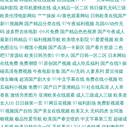
福利影院
老司机蜜桃在线
成人精品一区二区
韩日爆乳无码三级
TV 欧美有码一区二区 午夜男人av影院 91经典视频观看 超碰狠狠狠 国产综合
欧美伦理电影网站
艹艹操操
AV黄色观看网站
日韩欧美在线国产
新91视频网
国产精品分类在线
97午夜福利视频
岛国AV动作无
另类ts 麻豆传媒香蕉 日韩三级av 影视先锋操 91影视网卡颜 成人网大香蕉 精
码
波多野吉依电影
小h片免费
国产精品色色视屏
国产午夜成人
最新日韩精品
91福利视频导航
欧美喷水影院
91爱爱视频
欧美
品艹爱 欧美中文成人 无码专区伦理三级 91白丝少妇 AV超碰导航 福利社av
色图论坛
91榴莲小视频
国产高清一卡新区
国产看片资源
二色
老湿影院福利区 日本片网址 午夜天堂精品区 91内射社频 超碰碰成人 国产视
吧97资源站
欧美日韩另类0
91华人
国产日韩一区二区
日本网站
在线免费
免费潮喷
91原创国产视频
成人吃瓜福利
国产在线9
操
频第一页 萌白酱一线天白丝 日韩国产对白 亚洲区bt国产 99色色网 国产传媒
碰高清免费视频
午夜电影全集
国产AV无码
人妻系列
爱豆传媒
倩女幽魂
超清国产剧大全
91中文字幕在线
免费在线小视频
吃
第九页 久久先锋视频 日韩av三级片 性爱麻豆传媒 超碰91夫妻 日韩蜜臀91
瓜福利小视频
免费91
国产日产亚洲精品
91社在线高清
人人草
香蕉
激情另类图片
亚洲欧美在线观看
成人三级成人三级
欧美老
超碰日韩伪娘精品 色色综合站 亚洲黄色在线看 韩日av无码 超碰大香蕉 婷婷
女人bb
日日操第一页
91网豆花视频
91福利剧场
免费影视观看
91视频国产自拍
国产美女在线视频
欧美又大
无码四虎
女同激
伊人网 av天堂电影网 久久神马私人 欧美在线性生活 狼人综合婷婷五月 久久
吻视频
极品性爱导航
欧美国产拳交喷奶
中文字幕第三页
超碰成
天天伊人 天天久久视频 99色色超碰 av资源网址 蜜桃av先锋影院 色色网五月
人影视
欧美日韩中文一区
手机看片1204
91色快播
福利撸影院