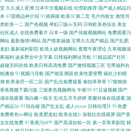
堂
久久成人亚洲
日本中文视频在线
伦理剧推荐
国产成人精品日
本
97甜桃品种介绍
91插插插
欧美SE第二页
毛片内射女
激情另
类欧美一二
国产色视频
孕妇三级av无码
日韩欧美色综合
美女
社区成人
在线免费看片
日本一级
国产传媒视频网站
免费观看污
网站
最新激情h网站
国产喷浆抽搐
宅男久久国产精品
国产乱肥
老妇
最新福利影院
欧美人妖视频网站
窝窝午夜理论
久草视频深
夜福利
波多野步中文字幕
日韩福利网址导航
91精品国产社区
超碰无码在线
欧美日韩高清免费
国产激情视频三区
宅男福利在
线播放
91视频污导航
国产啪亚洲国
欧美性爱密臀
疯狂少妇喷
潮
欧美肏屄一区二区
国产乱伦免费观看
偷拍草草草
97狠狠插
香蕉视频下载污版
三级黄色视频网址
午夜99
91日逼视频
国产
成在线观看
萌白酱一线天
乱伦五月天婷婷
美腿丝袜在线观看
国
产精品3p
91综合碰
国产乱女乱
成人xxxxx
日韩伦理片
91色爱
免费黄色av网址
欧美肥老妇
欧美在线tv
加勒比在线视屏
国产美
女在线免费
91香蕉污APP
国产高清自拍一区
第一页草草影院
韩
日成人
精品福利
91天堂一区二区
日韩a级电影
国产二区高清
国