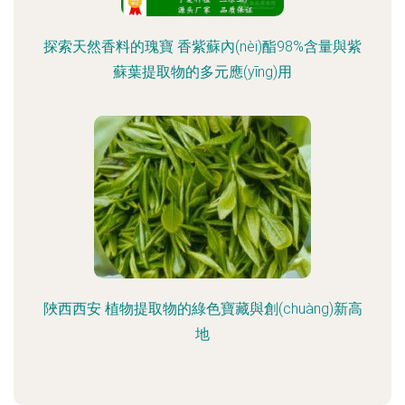
探索天然香料的瑰寶 香紫蘇內(nèi)酯98%含量與紫
蘇葉提取物的多元應(yīng)用
陜西西安 植物提取物的綠色寶藏與創(chuàng)新高
地