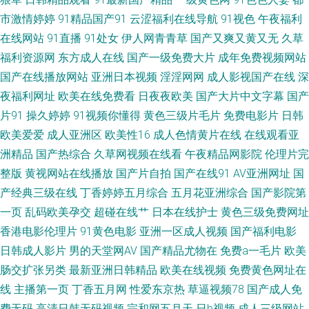
市激情婷婷
91精品国产91
云涩福利在线导航
91视色
午夜福利
狼友秘密入口 深夜久久麻豆精品 91拍拍 国产熟女91 人妻超碰免费在线 一区
在线网站
91直播
91处女
伊人网青青草
国产又爽又黄又无
久草
福利资源网
东方成人在线
国产一级免费大片
成年免费视频网站
区区视频 a精品小视频 韩国福利影院二区 欧美性爱激情综合 先锋资源AV AV
国产在线播放网站
亚洲日本视频
淫淫网网
成人影视国产在线
深
夜福利网址
欧美在线免费看
日夜夜欧美
国产大片中文字幕
国产
更新资源站 国产嫖妓自拍 人人摸人人操人人 91V观看视频 成人综合大香蕉
片91
操久婷婷
91视频你懂得
黄色三级片毛片
免费电影片
日韩
欧美爱爱
成人亚洲区
欧美性16
成人色情黄片在线
在线观看亚
老司机精品91 深夜福利导航在线 91社视频 福利小视频导航 美女被草网站 熟
洲精品
国产热综合
久草网视频在线看
午夜精品网影院
伦理片完
女视频免费 91页免费视频 国产内射播放 欧美性爱十区不卡 香蕉超碰 变态另
整版
黄视网站在线播放
国产片自拍
国产在线91
AV亚洲网址
国
产经典三级在线
丁香婷婷五月综合
五月花亚洲综合
国产影院第
类色 久久AV成人网 日韩无码男人天堂 91视频国产精品 国产精品日日夜夜 日
一页
乱码欧美孕交
超碰在线艹
日本在线护士
黄色三级免费网址
香港电影伦理片
91黄色电影
亚洲一区成人视频
国产福利电影
本色情免费影院 91后入美女蜜桃 国外变态另类网站 欧美有码一区二区 伊人
日韩成人影片
男的天堂网AV
国产精品尤物在
免费a一毛片
欧美
肠交扩张另类
最新亚洲日韩精品
欧美在线视频
免费黄色网址在
色影院 变态丝袜另类 久久绯色 色色av网 草草浮力第一页 麻豆熟女 午夜小影
线
主播第一页
丁香五月网
性爱东京热
草逼视频78
国产成人免
费无码
高清日韩无码视频
宗和网五月天
日b视频
成人三级网站
院a 国产情侣第一页 欧美三区国产精品 伊人91福利