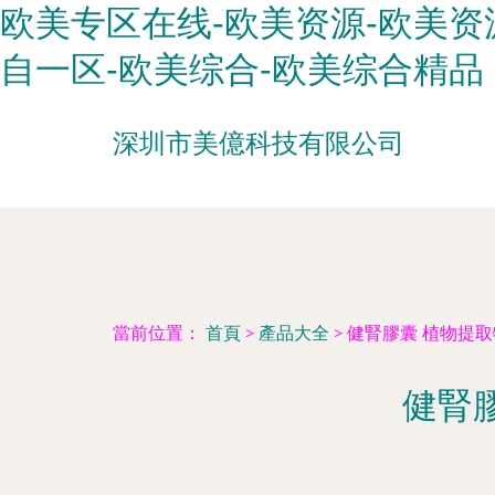
欧美专区在线-欧美资源-欧美资
自一区-欧美综合-欧美综合精品
深圳市美億科技有限公司
當前位置：
首頁
>
產品大全
>
健腎膠囊 植物提
健腎