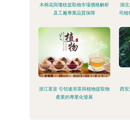
木棉花與瓊枝提取物市場價格解析
湖北
及工廠專業品質保障
司植
浙江茗皇 引領速溶茶與植物提取物
西安
產業的專業化發展