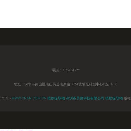
電話：1324617**
地址：深圳市南山區南山街道南新路1024號陽光科創中心B座1412
© 2026
WWW.CNAN.COM.CN
植物提取物
深圳市美億科技有限公司
植物提取物
版權