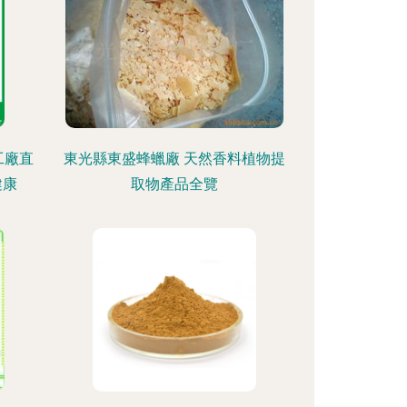
工廠直
東光縣東盛蜂蠟廠 天然香料植物提
健康
取物產品全覽