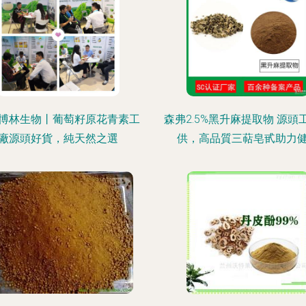
博林生物丨葡萄籽原花青素工
森弗2.5%黑升麻提取物 源頭
廠源頭好貨，純天然之選
供，高品質三萜皂甙助力