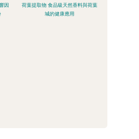
響因
荷葉提取物 食品級天然香料與荷葉
勢
堿的健康應用