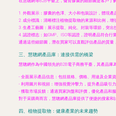
在慧聰網等B2B平臺上，健腎膠囊的細節圖是客戶了
1.
外觀展示
：膠囊的色澤、大小和包裝設計，體現產
2.
成分標識
：清晰標注植物提取物的來源和比例，增
3.
生產工藝圖
：展示提取、純化、封裝等環節，突出
4.
認證標志
：如GMP、ISO等認證，證明產品符合行
通過這些細節圖，潛在買家可以直觀評估產品的質量
三、慧聰網產品庫：連接供需的橋梁
慧聰網作為中國領先的B2B電子商務平臺，其產品
-
全面展示產品信息
：包括規格、價格、用途及企業
-
利用圖片和視頻
：增強視覺沖擊力，提升產品吸引
-
獲取市場反饋
：通過買家詢盤和評價，優化產品和
對于采購商而言，慧聰網產品庫提供了便捷的搜索和
四、植物提取物：健康產業的未來趨勢